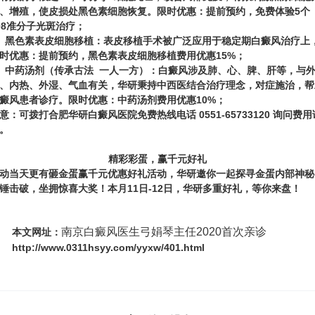
、增殖，使皮损处黑色素细胞恢复。
限时优惠：提前预约，免费体验5个
08准分子光斑治疗；
、
黑色素表皮细胞移植：
表皮移植手术被广泛应用于稳定期白癜风治疗上
时优惠：提前预约，黑色素表皮细胞移植费用优惠15%；
、
中药汤剂（传承古法 一人一方）：
白癜风涉及肺、心、脾、肝等，与
、内热、外湿、气血有关，华研秉持中西医结合治疗理念，对症施治，帮
癜风患者诊疗。
限时优惠：中药汤剂费用优惠10%；
意：
可拨打合肥华研白癜风医院免费热线电话
0551-65733120
询问费用
。
精彩彩蛋，赢千元好礼
动当天
更有砸金蛋赢千元优惠好礼活动
，华研邀你一起探寻金蛋内部神秘
锤击破，坐拥惊喜大奖！
本月11日-12日，华研多重好礼，等你来盘！
南京白癜风医生弓娟琴主任2020首次亲诊
本文网址：
http://www.0311hsyy.com/yyxw/401.html