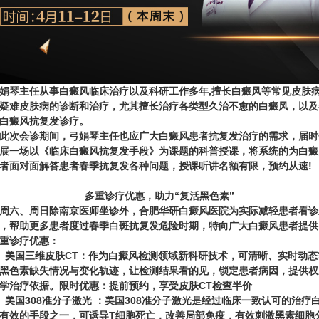
娟琴主任从事白癜风临床治疗以及科研工作多年,擅长白癜风等常见皮肤
疑难皮肤病的诊断和治疗，尤其擅长治疗各类型久治不愈的白癜风，以及
白癜风抗复发诊疗。
此次会诊期间，弓娟琴主任也应广大白癜风患者抗复发治疗的需求，届时
展一场以
《临床白癜风抗复发手段》
为课题的科普授课，
将系统的为白癜
者面对面解答患者春季抗复发各种问题，
授课听讲名额有限，预约从速!
多重诊疗优惠，助力“复活黑色素”
周六、周日除南京医师坐诊外，合肥华研白癜风医院为实际减轻患者看诊
，帮助更多患者度过春季白斑抗复发危险时期，特向广大白癜风患者提供
重诊疗优惠：
、
美国三维皮肤CT：
作为白癜风检测领域新科研技术，可清晰、实时动态
黑色素缺失情况与变化轨迹，让检测结果看的见，锁定患者病因，提供权
学治疗依据。
限时优惠：提前预约，享受皮肤CT检查半价
、
美国308准分子激光 ：
美国308准分子激光是经过临床一致认可的治疗
有效的手段之一，可诱导T细胞死亡，改善局部免疫，有效刺激黑素细胞