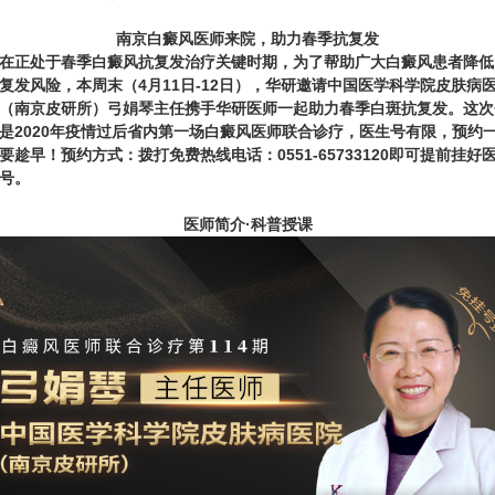
南京白癜风医师来院，助力春季抗复发
在正处于春季白癜风抗复发治疗关键时期，为了帮助广大白癜风患者降低
复发风险，
本周末（4月11日-12日）
，华研邀请
中国医学科学院皮肤病
（南京皮研所）弓娟琴主任
携手华研医师一起助力春季白斑抗复发。
这次
是2020年疫情过后省内第一场白癜风医师联合诊疗，医生号有限，预约
要趁早！预约方式：拨打免费热线电话：
0551-65733120
即可提前挂好
号。
医师简介·科普授课