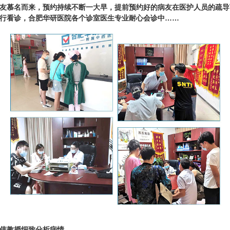
友慕名而来，预约持续不断一大早，提前预约好的病友在医护人员的疏导
行看诊，合肥华研医院各个诊室医生专业耐心会诊中……
伟教授细致分析病情