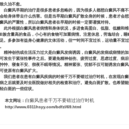
致久治不愈。
癜风早期的治疗是很多患者多忽略的，因为很多人都想白癜风不痛不
会给身体带去什么伤害。但是当早期白癜风扩散全身的时候，患者才会想
癜风的严重性，所以白癜风患者在早期的时候一定要谨慎对待。
外根据白癜风患者病情和身体状况，多进食高蛋白、低脂、低糖和维
B族含量高的食品，小心有的食物可加重病情。注意休息，劳逸结合，睡
足。多参加有益身心健康的文体活动，但***时间不宜过长，运动量不宜过
。
神创伤或生活压力过大是白癜风发病诱因，白癜风的发病或病情的加
可发生于紧张性事件之后。要避免精神创伤、疲劳过度、思虑过度、病后
忡忡、寝食不安、彻夜不眠等情况。精神紧张、忧郁不仅可能诱发白癜风
可使原有白癜风扩大。
们患者在患有白癜风疾病的时候千万不要错过治疗时机，在发现白癜
病之后就要及时去医院做好相关的检查和治疗。避免白斑扩散。也希望能
轻白斑的一些症状。
白癜风患者千万不要错过治疗时机
本文网址：
http://www.0311hsyy.com/bdfzl/69.html