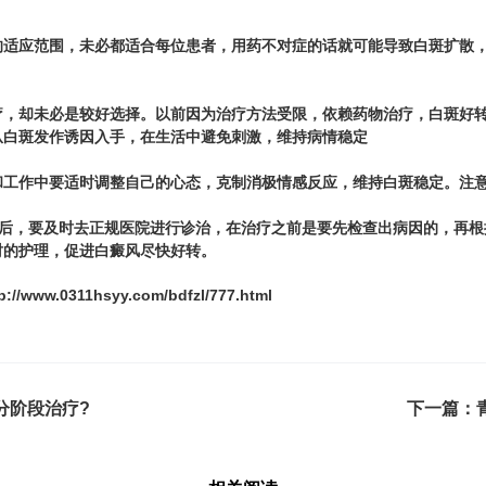
应范围，未必都适合每位患者，用药不对症的话就可能导致白斑扩散，
。
却未必是较好选择。以前因为治疗方法受限，依赖药物治疗，白斑好转
从白斑发作诱因入手，在生活中避免刺激，维持病情稳定
作中要适时调整自己的心态，克制消极情感反应，维持白斑稳定。注意
后，要及时去正规医院进行诊治，在治疗之前是要先检查出病因的，再根
时的护理，促进白癜风尽快好转。
p://www.0311hsyy.com/bdfzl/777.html
分阶段治疗?
下一篇：