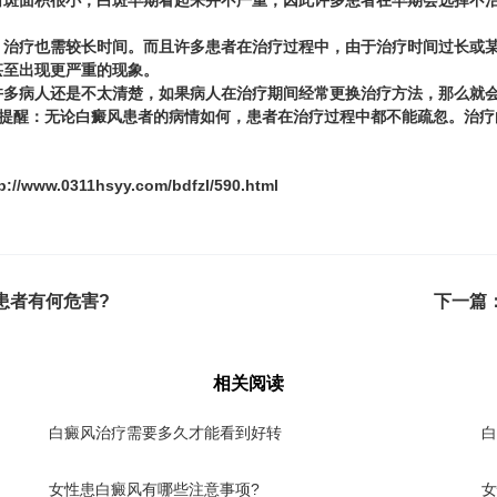
面积很小，白斑早期看起来并不严重，因此许多患者在早期会选择不治
疗也需较长时间。而且许多患者在治疗过程中，由于治疗时间过长或某
甚至出现更严重的现象。
病人还是不太清楚，如果病人在治疗期间经常更换治疗方法，那么就会
提醒：无论白癜风患者的病情如何，患者在治疗过程中都不能疏忽。治疗
p://www.0311hsyy.com/bdfzl/590.html
患者有何危害?
下一篇
相关阅读
白癜风治疗需要多久才能看到好转
白
女性患白癜风有哪些注意事项?
女