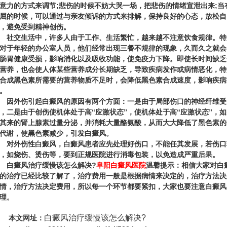
意力的方式来调节;悲伤的时候不妨大哭一场，把悲伤的情绪宣泄出来;当
屈的时候，可以通过与亲友倾诉的方式来排解，保持良好的心态，放松自
，避免受到精神创伤。
交生活中，许多人由于工作、生活繁忙，越来越不注意饮食规律。特
对于年轻的办公室人员，他们经常出现三餐不规律的现象，久而久之就会
肠胃健康受损，影响消化以及吸收功能，使免疫力下降。即使长时间缺乏
营养，也会使人体某些营养成分长期缺乏，导致疾病发作或病情恶化，特
合成黑色素所需要的营养物质不足时，会降低黑色素合成速度，影响疾病
。
外伤引起白癜风的原因有两个方面：一是由于局部伤口的神经纤维受
，二是由于创伤使机体处于高“应激状态”，使机体处于高“应激状态”，如
其来的肾上腺素过量分泌，并消耗大量酪氨酸，从而大大降低了黑色素的
代谢，使黑色素减少，引发白癜风。
外伤性白癜风，白癜风患者应先处理好伤口，不能任其发展，若伤口
，如烧伤、烫伤等，要到正规医院进行消毒包装，以免造成严重后果。
白癜风治疗缓慢该怎么解决?
阜阳白癜风医院
温馨提示：相信大家对白
的治疗已经比较了解了，治疗费用一般是根据病情来决定的，治疗方法决
情，治疗方法决定费用，所以每一个环节都要紧扣，大家也要注意白癜风
理。
白癜风治疗缓慢该怎么解决?
本文网址：