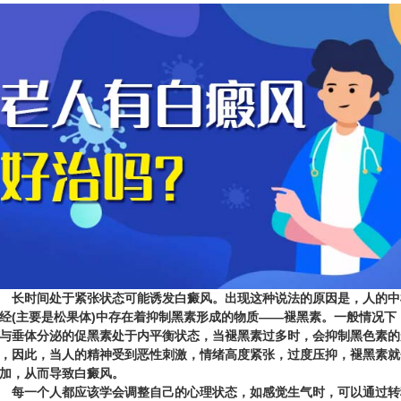
时间处于紧张状态可能诱发白癜风。出现这种说法的原因是，人的中
经(主要是松果体)中存在着抑制黑素形成的物质——褪黑素。一般情况下
与垂体分泌的促黑素处于内平衡状态，当褪黑素过多时，会抑制黑色素的
，因此，当人的精神受到恶性刺激，情绪高度紧张，过度压抑，褪黑素就
加，从而导致白癜风。
一个人都应该学会调整自己的心理状态，如感觉生气时，可以通过转