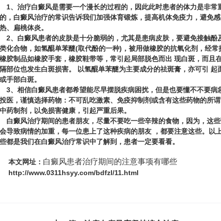
、治疗白癜风是需要一个漫长的过程的，因此此时患者的体力是非常
的，白癜风治疗的常识告诉我们加强体育锻炼，提高机体免疫力，避免感
热、扁桃体炎。
、白癜风患者的皮肤是十分脆弱的，尤其是患病皮肤，要避免接触酚
类化合物，如氢醌单苯醚(取代酚的一种)，被用做橡胶的抗氧化剂，经常
橡胶制品如橡胶手套，橡胶鞋带等，常引起局部脱色而出 现白斑，而且
隔部位也发生白斑损害。 以氢醌单苯醚为主要成分的祛斑膏，亦可引 起
或手部白斑。
、相信白癜风患者都希望能尽早摆脱疾病困扰，但是也要懂不不要病
投医，谨慎选择药物：不可乱吃激素、免疫抑制剂或含有这些药物的所谓
中药制剂，以免损害健康，引起严重后果。
癜风治疗期间的患者朋友，尽量不要吃一些辛辣的食物，因为，这些
会导致病情的加重，每一位患上了这种疾病的朋友 ，都要注意这些。以
些都是我们在白癜风治疗常识中了解到，患者一定要看看。
白癜风患者治疗期间的注意事项有哪些
本文网址：
http://www.0311hsyy.com/bdfzl/11.html