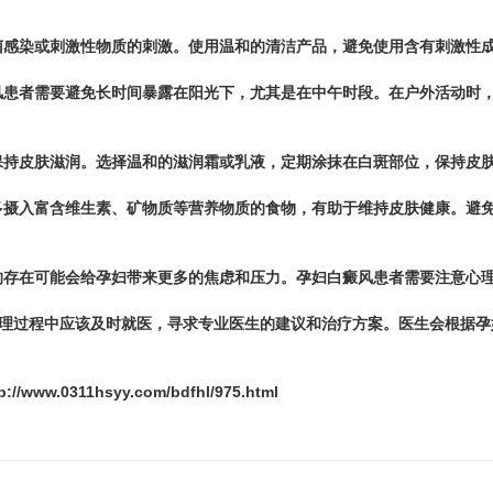
染或刺激性物质的刺激。使用温和的清洁产品，避免使用含有刺激性成
者需要避免长时间暴露在阳光下，尤其是在中午时段。在户外活动时，
皮肤滋润。选择温和的滋润霜或乳液，定期涂抹在白斑部位，保持皮肤
入富含维生素、矿物质等营养物质的食物，有助于维持皮肤健康。避免
在可能会给孕妇带来更多的焦虑和压力。孕妇白癜风患者需要注意心理
理过程中应该及时就医，寻求专业医生的建议和治疗方案。医生会根据孕
p://www.0311hsyy.com/bdfhl/975.html