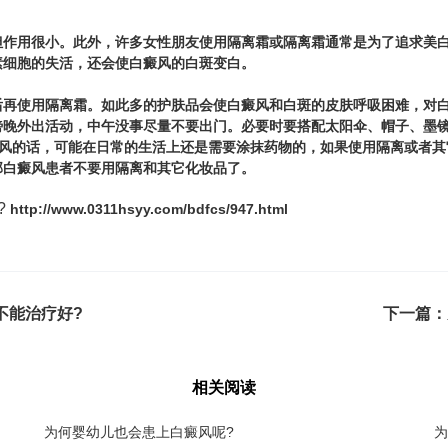
用很小。此外，许多女性朋友使用隔离霜或隔离霜通常是为了追求美白
素细胞的失活，还会使白癜风的白斑变白。
使用隔离霜。如此多的护肤品会使白癜风和白斑的皮肤呼吸困难，对白
傍晚外出活动，中午没事尽量不要出门。必要时要搭配太阳伞、帽子、墨
风的话，可能在日常的生活上还是需要涂抹药物的，如果使用隔离或者其
部白癜风患者不要用隔离和其它化妆品了。
?
http://www.0311hsyy.com/bdfcs/947.html
不能治疗好?
下一篇：
相关阅读
为何婴幼儿也会患上白癜风呢?
为