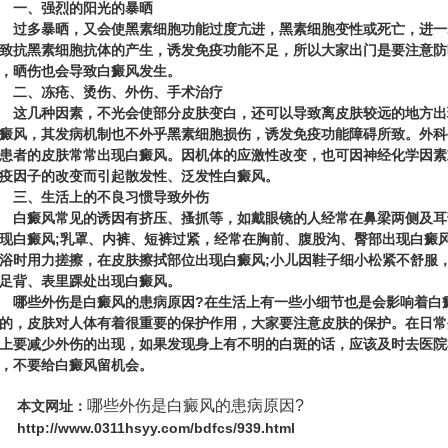
一、强烈的阳光的暴晒
多暴晒，又会使黑素细胞功能过度亢进，黑素细胞变性或死亡，进一
致抗黑素细胞抗体的产生，诱发免疫功能不足，所以大家出门是要注意防
，晒伤也会导致白癜风发生。
二、冻疮、烫伤、外伤、手术治疗
几种因素，不光会使部分皮肤变白，还可以导致离皮肤较远的地方出
癜风，其发病机制也不外乎黑素细胞损伤，诱发免疫功能障碍所致。外科
患者的皮肤常常出现白癜风。因机体的应激性改变，也可因神经化学因素
疫因子的改变而引起散发性、泛发性白癜风。
三、生活上的不良习惯导致外伤
癜风常见的诱因有挤压、搔抓等，如戴眼镜的人经常在鼻梁两侧及耳
现白癜风;乳罩、内裤、短裤过紧，经常在胸前、腹股沟、臀部出现白癜风
浴时用力搓擦，在皮肤擦拭部位出现白癜风;小儿因鞋子细小松紧不舒服
足背、表里踝处出现白癜风。
哪些外伤是白癜风的患病原因?
在生活上有一些小细节也是会影响着白
的，皮肤对人体有着很重要的保护作用，大家要注意皮肤的保护。在日常
上要减少外伤的出现，如果发现身上有不明的白斑的话，应该及时去医院
，不要给白癜风留机会。
哪些外伤是白癜风的患病原因?
本文网址：
http://www.0311hsyy.com/bdfcs/939.html