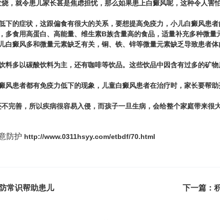
，就令患儿家长甚是焦虑担忧，那么如果患上白癜风呢，这种令人害怕
下的症状，这跟偏食有很大的关系，要想提高免疫力，小儿白癜风患者
多食用高蛋白、高能量、维生素B族含量高的食品，适量补充多种微量
白癜风多和微量元素缺乏有关，铜、铁、锌等微量元素缺乏导致患者体
料多以碳酸饮料为主，还有咖啡等饮品。这些饮品中因含有过多的矿物质磷
风患者都有免疫力低下的现象，儿童白癜风患者在治疗时，家长要帮助
完善，所以疾病很容易入侵，而孩子一旦生病，会给整个家庭带来很大
意防护
http://www.0311hsyy.com/etbdf/70.html
防常识帮助患儿
下一篇：