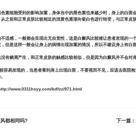
素细胞受到的影响加重，身体当中的黑色素也来越少时，身上的白斑会
，从之前和正常皮肤比较相近的浅黄色逐渐向瓷白色进行转变，与正常皮
适感，一般都会呈现出无自觉性，这是白癜风比较难让患者发现的一个
状，但是这样一般会让身上的病情出现加重的情况，所以不建议身上有白
有鳞屑产生，和正常皮肤的触感比较相似，但是因为白癜风并不会对身
较容易发现的，当患者看到身上出现白斑，不要视而不见，应该去医院检
会。
ttp://www.0311hsyy.com/bdfzz/971.html
风都相同吗?
下一篇：