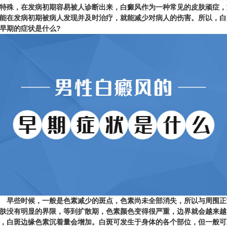
特殊，在发病初期容易被人诊断出来，白癜风作为一种常见的皮肤顽症，
能在发病初期被病人发现并及时治疗，就能减少对病人的伤害。所以，白
早期的症状是什么?
些时候，一般是色素减少的斑点，色素尚未全部消失，所以与周围正
肤没有明显的界限，等到扩散期，色素颜色变得很严重，边界就会越来越
，白斑边缘色素沉着量会增加。白斑可发生于身体的各个部位，但一般可