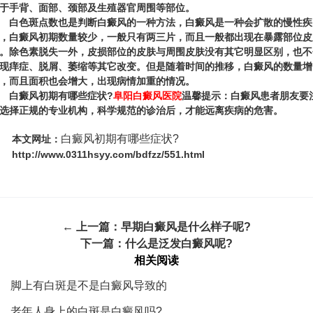
于手背、面部、颈部及生殖器官周围等部位。
色斑点数也是判断白癜风的一种方法，白癜风是一种会扩散的慢性疾
，白癜风初期数量较少，一般只有两三片，而且一般都出现在暴露部位皮
。除色素脱失一外，皮损部位的皮肤与周围皮肤没有其它明显区别，也不
现痒症、脱屑、萎缩等其它改变。但是随着时间的推移，白癜风的数量增
，而且面积也会增大，出现病情加重的情况。
白癜风初期有哪些症状?
阜阳白癜风医院
温馨提示：白癜风患者朋友要
选择正规的专业机构，科学规范的诊治后，才能远离疾病的危害。
白癜风初期有哪些症状?
本文网址：
http://www.0311hsyy.com/bdfzz/551.html
← 上一篇：
早期白癜风是什么样子呢?
下一篇：
什么是泛发白癜风呢?
相关阅读
脚上有白斑是不是白癜风导致的
老年人身上的白斑是白癜风吗?