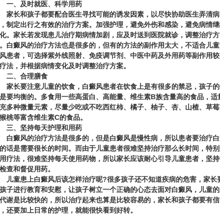
一、及时就医、科学用药
长和孩子都要配合医生寻找可能的诱发因素，以尽快协助医生弄清病
，制定出行之有效的治疗方案。加强护理，避免外伤和感染，避免病情继
化。家长若发现患儿治疗期病情加剧，应及时送到医院就诊，调整治疗方
。白癜风的治疗方法也是很多的，但有的方法的副作用太大，不适合儿童
风患者，可选择紫外线照射、免疫调节剂、中医中药及外用药等副作用较
疗法，并根据病情变化及时调整治疗方案。
二、合理膳食
长要注意儿童的饮食，白癜风患者在饮食上是有很多的禁忌，孩子的
是要均衡的。多食用一些高蛋白、高能量、维生素B族含量高的食品，适
充多种微量元素，尽量少吃或不吃西红柿、橘子、柚子、杏、山楂、草莓
猴桃等富含维生素C的食品。
三、坚持每天护理和用药
癜风的治疗方法是很多的，但是白癜风是慢性病，所以患者要治疗白
的话是需要很长的时间。而由于儿童患者很难坚持治疗那么长时间，特别
用疗法，很难坚持每天使用药物，所以家长应该耐心引导儿童患者，坚持
检查和督促用药。
儿童患上白癜风后该怎样治疗呢?
很多孩子还不知道疾病的危害，家长
孩子进行教育和安慰，让孩子树立一个正确的心态去面对白癜风，儿童的
代谢是比较快的，所以治疗起来也算是比较容易的，家长和孩子都要有信
，还要加上日常的护理，就能很快看到好转。