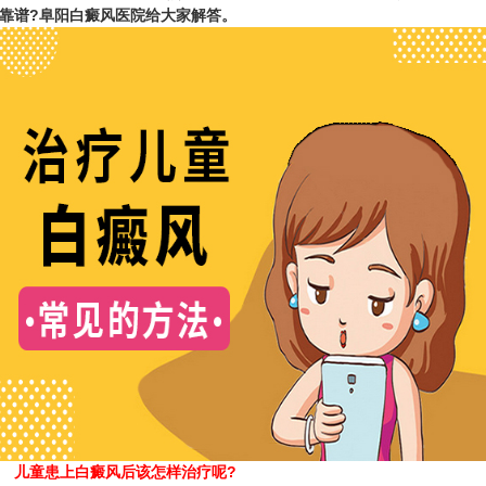
靠谱?
阜阳白癜风医院
给大家解答。
儿童患上白癜风后该怎样治疗呢?