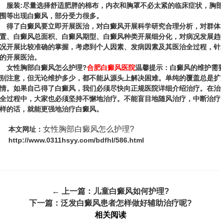
装:尽量选择舒适肥胖的棉布，内衣和胸罩不必太紧的临床症状，胸
围等出现白癜风，部分受力很多。
了白癜风要立即开展医治，对白癜风开展科学研究合理分析，对群体
置、白癜风总面积、白癜风期型、白癜风种类开展细分化，对病况发展趋
况开展比较准确的掌握，考虑到个人因素、发病因素及其医治全过程，针
的开展医治。
女性胸部白癜风怎么护理?
合肥白癜风医院
温馨提示：白癜风的维护需
别注意，但无论维护多少，都不能从源头上解决困难。单纯的覆盖总是扩
情。如果自己得了白癜风，我们必须尽快向正规医院详细介绍治疗。在治
全过程中，大家也必须坚持不懈地治疗。不能盲目地随风治疗，中断治疗
样的话，就能更强地治疗白癜风。
女性胸部白癜风怎么护理?
本文网址：
http://www.0311hsyy.com/bdfhl/586.html
← 上一篇：
儿童白癜风如何护理?
下一篇：
泛发白癜风患者怎样做好辅助治疗呢?
相关阅读