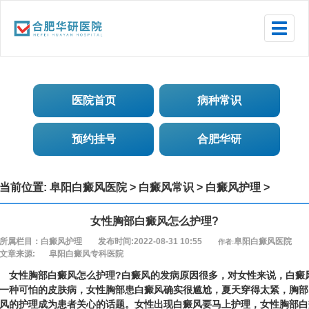
Toggle
naviga
医院首页
病种常识
预约挂号
合肥华研
当前位置:
阜阳白癜风医院
>
白癜风常识
>
白癜风护理
>
女性胸部白癜风怎么护理?
所属栏目：白癜风护理
发布时间:2022-08-31 10:55
阜阳白癜风医院
作者:
文章来源:
阜阳白癜风专科医院
性胸部白癜风怎么护理?白癜风的发病原因很多，对女性来说，白癜
一种可怕的皮肤病，女性胸部患白癜风确实很尴尬，夏天穿得太紧，胸部
风的护理成为患者关心的话题。女性出现白癜风要马上护理，女性胸部白