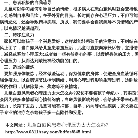
一、患者积极的自我疏导
童可以学习如何引导自己的情绪，很多病人在患白癜风时就会变得敏
，会感到自卑和苦恼，在乎外界的目光。长时间存在心理压力，不但可能
病情恶化，还会导致精神疾病。所以，我们要学会自我疏导不良情绪的产
，以免情况越演越烈。
二、转移注意力
长可以给孩子一个兴趣爱好，这样就能转移孩子的注意力，不纠结在
风上面了，当白癜风给儿童患者施压后，儿童可直接向家长诉苦，宣泄情
，减轻或释放心理压力;或者做一些有益身心的事，以缓解身体的压力，
心理压力，从而达到放松神经功能的目的。
三、适当的锻炼
加强身体锻炼，经常做些运动，保持健康的身体，促进全身血液循环
强免疫力。以自我调节法控制情绪，利用心理过程影响生理过程，达到放
经的作用，以解除紧张、焦虑等不良情绪。
儿童白癜风患者心理压力太大怎么办?
家长不要看孩子年纪小，其实孩
会因为很多事情感到心情郁闷的，白癜风很影响外貌，会给孩子带来心理
压力，长期下去后，儿童可能有抑郁，自卑，内向等心理疾病，家长要在
子专业的治疗之余给孩子多一点陪伴和安慰。
儿童白癜风患者心理压力太大怎么办?
本文网址：
http://www.0311hsyy.com/bdfcs/845.html