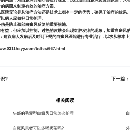
问题，对白癜风的治疗要进行检查，找出颈部白癜风反复的原因，只有
身的病因来制定有效的治疗方案。
医院无论是从治疗方法还是技术上都有一定的优势，确保了治疗的效果
以病人应做好日常护理。
伤是防止颈部白癜风反复的重要措施。
益，但应加以控制。过热的皮肤会出现红肿发痒的现象，加重白癜风的
：建议病人发病后及时到正规的白癜风医院进行专业治疗，以求从根本上
www.0311hsyy.com/bdfcs/667.html
识?
下一篇：
相关阅读
头部的毛囊型白癜风日常怎么护理
白
白癜风患者可以多喝奶茶吗?
外