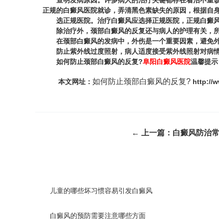
查明发病原因。许多病人的治疗关键都存在着治不重诊的
正规的白癜风医院就诊，弄清黑色素缺失的原因，根据自
选正规医院。治疗白癜风应选择正规医院，正规白癜风
除治疗外，颈部白癜风的反复还与病人的护理有关，所
在颈部白癜风的发病中，外伤是一个重要因素，避免外
防止紫外线过度照射，病人适度接受紫外线照射对病情有
如何防止颈部白癜风的反复?
阜阳白癜风医院
温馨提示
如何防止颈部白癜风的反复?
本文网址：
http://
← 上一篇：
白癜风防治常
儿童的哪些坏习惯容易引发白癜风
白癜风的预防需要注意哪些方面