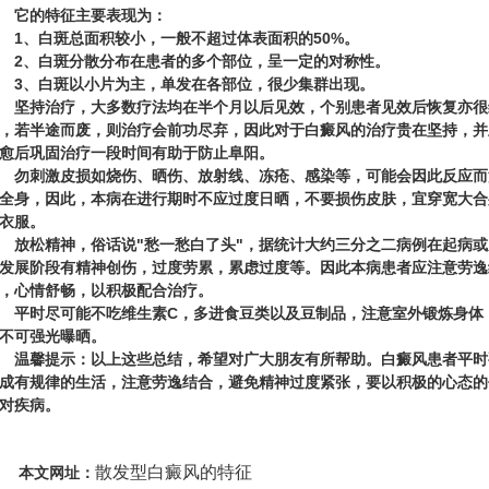
它的特征主要表现为：
、白斑总面积较小，一般不超过体表面积的50%。
、白斑分散分布在患者的多个部位，呈一定的对称性。
、白斑以小片为主，单发在各部位，很少集群出现。
持治疗，大多数疗法均在半个月以后见效，个别患者见效后恢复亦很
，若半途而废，则治疗会前功尽弃，因此对于白癜风的治疗贵在坚持，并
愈后巩固治疗一段时间有助于防止阜阳。
刺激皮损如烧伤、晒伤、放射线、冻疮、感染等，可能会因此反应而
全身，因此，本病在进行期时不应过度日晒，不要损伤皮肤，宜穿宽大合
衣服。
松精神，俗话说"愁一愁白了头"，据统计大约三分之二病例在起病或
发展阶段有精神创伤，过度劳累，累虑过度等。因此本病患者应注意劳逸
，心情舒畅，以积极配合治疗。
时尽可能不吃维生素C，多进食豆类以及豆制品，注意室外锻炼身体
不可强光曝晒。
馨提示：以上这些总结，希望对广大朋友有所帮助。白癜风患者平时
成有规律的生活，注意劳逸结合，避免精神过度紧张，要以积极的心态的
对疾病。
散发型白癜风的特征
本文网址：