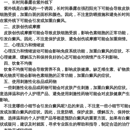
一、长时间暴露在紫外线下
外线是白癜风的一个诱因，长时间暴露在强烈阳光下可能会导致皮肤
细胞受损，加重白斑的面积和颜色。因此，不注意防晒措施和避免长时间
在紫外线下可能会引发或加重白癜风。
二、皮肤创伤或摩擦
肤创伤或摩擦可能会导致皮肤细胞受损，影响色素细胞的正常功能，
引发白癜风。因此，不注意保护皮肤、避免创伤或摩擦可能会加重病情。
三、心理压力和情绪波
理压力和情绪波动可能会影响免疫系统功能，加重白癜风的症状。不
心理健康、缓解压力和保持良好的心态可能会对病情产生不利影响。
四、饮食不均衡
食不均衡可能会导致营养不良，影响皮肤健康。缺乏维生素、矿物质
氧化物质可能会影响色素细胞的正常功能，加重白癜风的症状。
五、使用刺激性化妆品或药物
些刺激性化妆品或药物可能会对皮肤产生刺激，加重白癜风的症状。
意选择温和的个人护理产品、避免使用刺激性药物可能会对皮肤健康产生
影响。
不注意哪些小细节会引发白癜风呢?
总的来说，不注意一些小细节可能
发或加重白癜风的症状。因此，注意防晒、保护皮肤、缓解压力、保持饮
衡、选择温和的个人护理产品等都是预防白癜风的重要方面。如果有白癜
状或疑问，建议及时就医，寻求专业医生的帮助和指导，制定合适的治疗