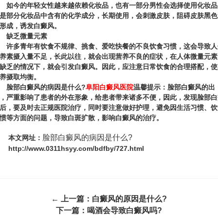
今的年轻女性越来越依赖化妆品，也有一部分男性会选择使用化妆品
是部分化妆品中含有的化学成分，长期使用，会刺激皮肤，阻碍皮肤黑色
形成，诱发白癜风。
缺乏微量元素
多青年有饮食不规律、挑食、爱吃快餐的不良饮食习惯，这会导致人
养素摄入量不足，长此以往，就会出现营养不良的症状，在人体微量元素
缺乏的情况下，就会引发白癜风。因此，应注意日常饮食的合理搭配，使
养摄取均衡。
脸部白癜风的病因是什么?
阜阳白癜风医院
温馨提示：脸部白癜风的出
，严重影响了患者的外在形象，给患者带来诸多不便，因此，发现脸部白
后，要及时去正规医院治疗，同时要注意做好护理，避免因生活习惯、饮
惯等方面的问题，导致白斑扩散，影响白癜风的治疗。
脸部白癜风的病因是什么?
本文网址：
http://www.0311hsyy.com/bdfby/727.html
← 上一篇：
白癜风的原因是什么?
下一篇：
喝酒会导致白癜风吗?