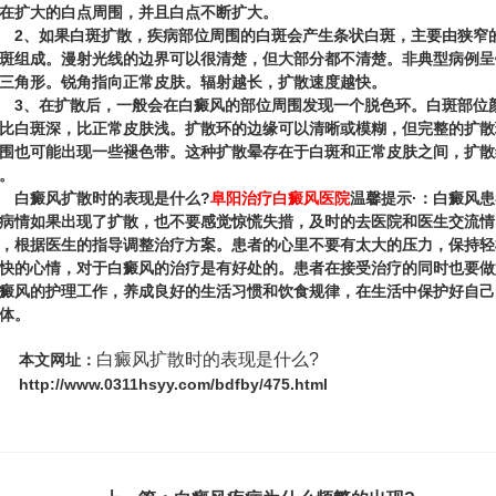
在扩大的白点周围，并且白点不断扩大。
、如果白斑扩散，疾病部位周围的白斑会产生条状白斑，主要由狭窄
斑组成。漫射光线的边界可以很清楚，但大部分都不清楚。非典型病例呈
三角形。锐角指向正常皮肤。辐射越长，扩散速度越快。
、在扩散后，一般会在白癜风的部位周围发现一个脱色环。白斑部位
比白斑深，比正常皮肤浅。扩散环的边缘可以清晰或模糊，但完整的扩散
围也可能出现一些褪色带。这种扩散晕存在于白斑和正常皮肤之间，扩散
。
白癜风扩散时的表现是什么?
阜阳治疗白癜风医院
温馨提示·：白癜风患
病情如果出现了扩散，也不要感觉惊慌失措，及时的去医院和医生交流情
，根据医生的指导调整治疗方案。患者的心里不要有太大的压力，保持轻
快的心情，对于白癜风的治疗是有好处的。患者在接受治疗的同时也要做
癜风的护理工作，养成良好的生活习惯和饮食规律，在生活中保护好自己
体。
白癜风扩散时的表现是什么?
本文网址：
http://www.0311hsyy.com/bdfby/475.html